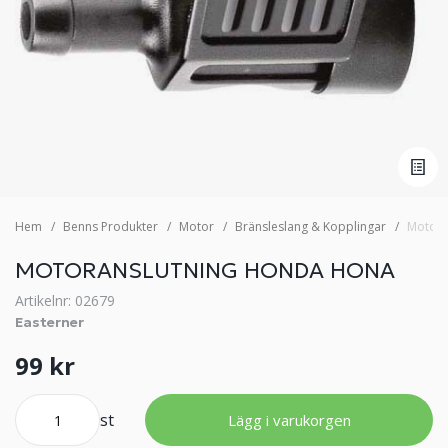
Hem
Benns Produkter
Motor
Bränsleslang & Kopplingar
Motora
MOTORANSLUTNING HONDA HONA
Artikelnr: 02679
Easterner
99 kr
st
Lägg i varukorgen