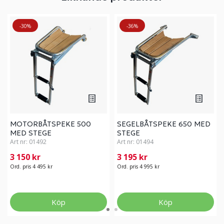
-30%
-36%
MOTORBÅTSPEKE 500
SEGELBÅTSPEKE 650 MED
MED STEGE
STEGE
Art nr:
01492
Art nr:
01494
3 150 kr
3 195 kr
Ord. pris 4 495 kr
Ord. pris 4 995 kr
Köp
Köp