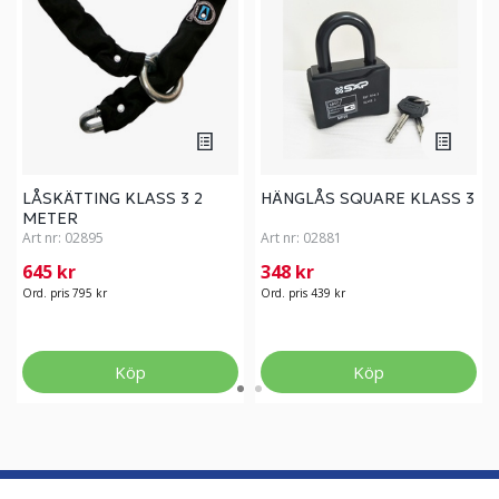
LÅSKÄTTING KLASS 3 2
HÄNGLÅS SQUARE KLASS 3
METER
Art nr:
02895
Art nr:
02881
645 kr
348 kr
Ord. pris 795 kr
Ord. pris 439 kr
Köp
Köp