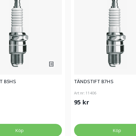
T B5HS
TÄNDSTIFT B7HS
Art nr:
11406
95 kr
Köp
Köp