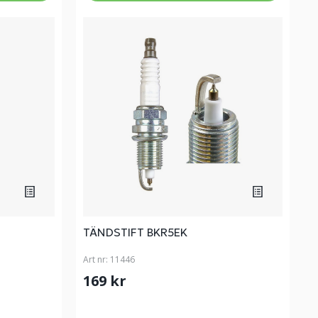
TÄNDSTIFT BKR5EK
Art nr:
11446
169 kr