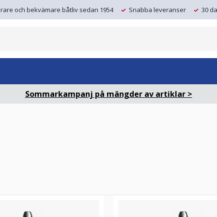
krare och bekvämare båtliv sedan 1954
Snabba leveranser
30 da
Sommarkampanj på mängder av artiklar >