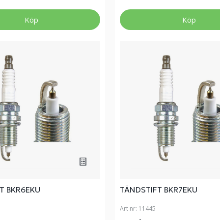
Köp
Köp
T BKR6EKU
TÄNDSTIFT BKR7EKU
Art nr:
11445