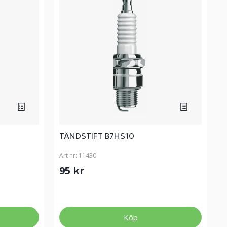
TÄNDSTIFT B7HS10
Art nr:
11430
95 kr
Köp