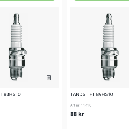
T B8HS10
TÄNDSTIFT B9HS10
Art nr:
11410
88 kr