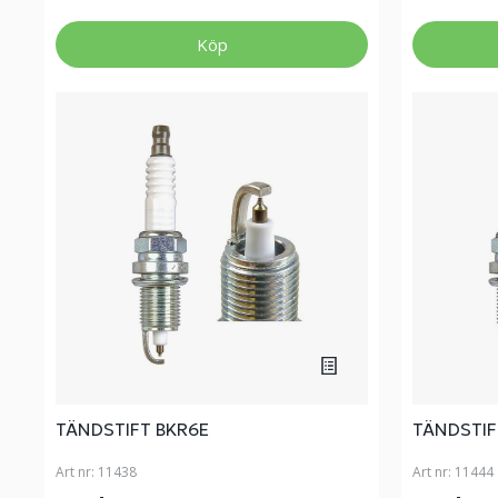
Köp
TÄNDSTIFT BKR6E
TÄNDSTIF
Art nr:
11438
Art nr:
11444