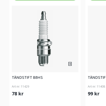
TÄNDSTIFT B8HS
TÄNDSTIF
Art nr:
11429
Art nr:
11408
78 kr
99 kr