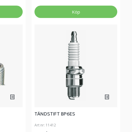
Köp
TÄNDSTIFT BP6ES
Art nr:
11412