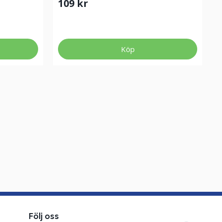
109 kr
Köp
Följ oss