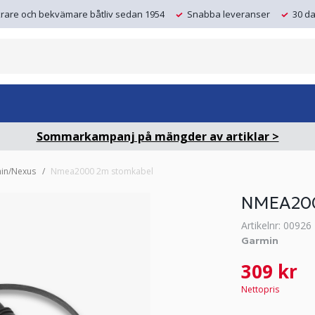
krare och bekvämare båtliv sedan 1954
Snabba leveranser
30 da
Sommarkampanj på mängder av artiklar >
in/Nexus
Nmea2000 2m stomkabel
NMEA20
Artikelnr: 00926
Garmin
309 kr
Nettopris