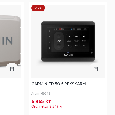
-17%
GARMIN TD 50 5 PEKSKÄRM
Art nr:
69648
6 965 kr
Ord. netto 8 349 kr