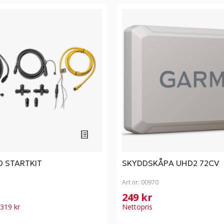
 STARTKIT
SKYDDSKÅPA UHD2 72CV
Art nr:
00970
249 kr
 319 kr
Nettopris