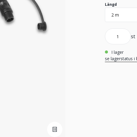
Längd
st
i lager
se lagerstatus i 