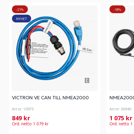
-21%
-18%
NYHET
VICTRON VE CAN TILL NMEA2000
NMEA2000
Art nr:
10975
Art nr:
00940
849 kr
1 075 kr
Ord. netto 1 079 kr
Ord. netto 1