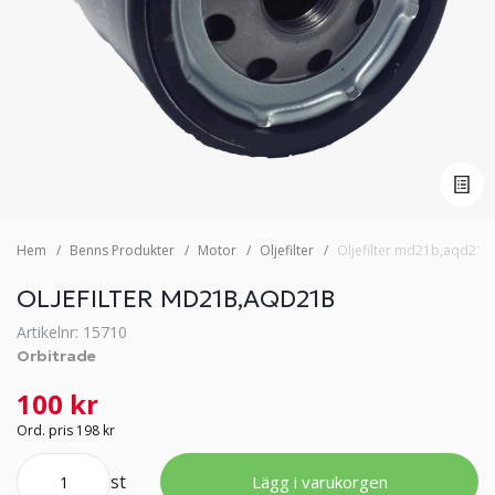
Hem
Benns Produkter
Motor
Oljefilter
Oljefilter md21b,aqd21b
OLJEFILTER MD21B,AQD21B
Artikelnr: 15710
Orbitrade
100 kr
Ord. pris 198 kr
st
Lägg i varukorgen