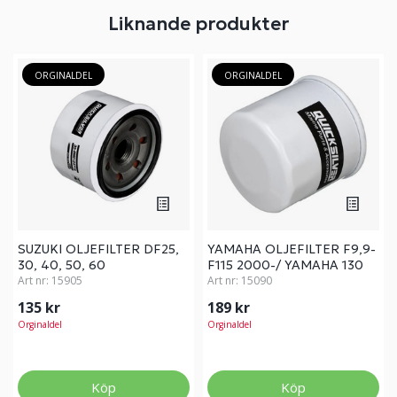
Liknande produkter
ORGINALDEL
ORGINALDEL
SUZUKI OLJEFILTER DF25,
YAMAHA OLJEFILTER F9,9-
30, 40, 50, 60
F115 2000-/ YAMAHA 130
Art nr:
15905
HK 2014-
Art nr:
15090
135 kr
189 kr
Orginaldel
Orginaldel
Köp
Köp