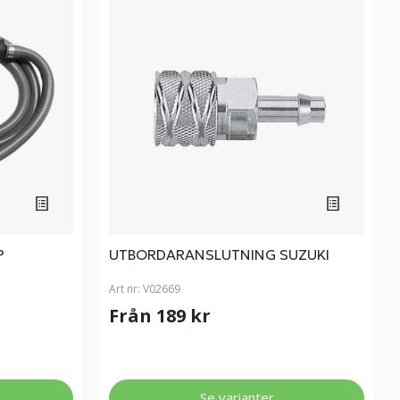
P
UTBORDARANSLUTNING SUZUKI
Art nr:
V02669
Från 189 kr
Se varianter