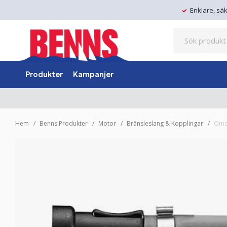
Enklare, sä
Produkter
Kampanjer
Hem
Benns Produkter
Motor
Bränsleslang & Kopplingar
Omc 