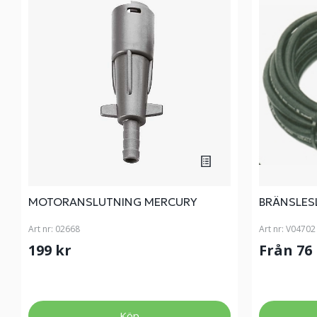
MOTORANSLUTNING MERCURY
BRÄNSLES
Art nr:
02668
Art nr:
V04702
199 kr
Från 76
Köp