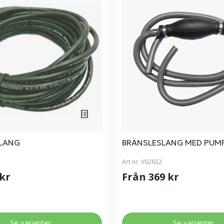
LANG
BRÄNSLESLANG MED PUM
Art nr:
V02652
 kr
Från 369 kr
Se varianter
Se varianter