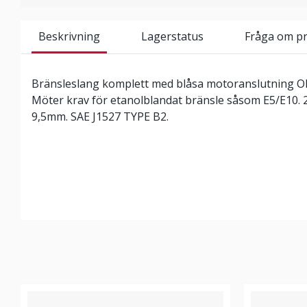
Beskrivning
Lagerstatus
Fråga om p
Bränsleslang komplett med blåsa motoranslutning O
Möter krav för etanolblandat bränsle såsom E5/E10.
9,5mm. SAE J1527 TYPE B2.