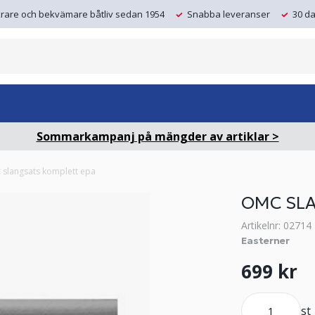
krare och bekvämare båtliv sedan 1954
Snabba leveranser
30 da
Sommarkampanj på mängder av artiklar >
slangsats komplett epa
OMC SLA
Artikelnr: 02714
Easterner
699 kr
st