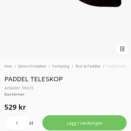
Hem
Benns Produkter
Förtöjning
Åror & Paddlar
Paddel telesk
PADDEL TELESKOP
Artikelnr: 06635
Easterner
529 kr
st
Lägg i varukorgen