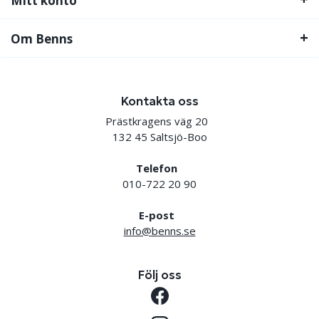
Mitt konto
Om Benns
Kontakta oss
Prästkragens väg 20
132 45 Saltsjö-Boo
Telefon
010-722 20 90
E-post
info@benns.se
Följ oss