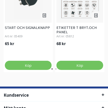
START OCH SIGNALKNAPP
ETIKETTER T BRYT.OCH
PANEL
Art nr:
05409
Art nr:
05812
65 kr
68 kr
Köp
Köp
Kundservice