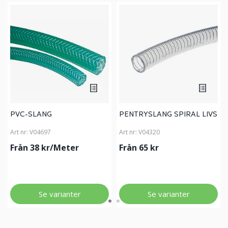
PVC-SLANG
PENTRYSLANG SPIRAL LIVS
Art nr:
V04697
Art nr:
V04320
Från 38 kr/Meter
Från 65 kr
Se varianter
Se varianter