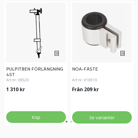
PULPITBEN FÖRLÄNGNING
NOA-FÄSTE
4ST
Art nr:
06520
Art nr:
V16519
1 310 kr
Från 209 kr
Köp
Se varianter