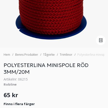
Hem
Benns Produkter
Tågvirke
Trimlinor
Polyesterlina minisp
POLYESTERLINA MINISPOLE RÖD
3MM/20M
Artikelnr: 06215
Robline
65 kr
Finns i flera färger