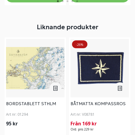
Liknande produkter
-26%
BORDSTABLETT STHLM
BÅTMATTA KOMPASSROS
Art nr:
01294
Art nr:
V08781
95 kr
Från 169 kr
Ord. pris 229 kr