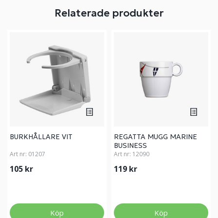
Relaterade produkter
BURKHÅLLARE VIT
REGATTA MUGG MARINE
BUSINESS
Art nr:
01207
Art nr:
12090
105 kr
119 kr
Köp
Köp