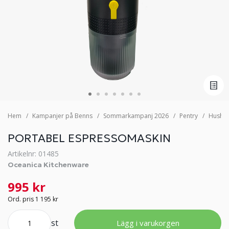
Hem
Kampanjer på Benns
Sommarkampanj 2026
Pentry
Hushåll
PORTABEL ESPRESSOMASKIN
Artikelnr: 01485
Oceanica Kitchenware
995 kr
Ord. pris 1 195 kr
st
Lägg i varukorgen