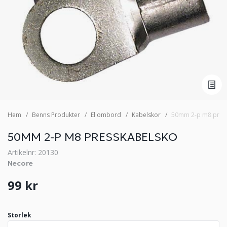
Hem
Benns Produkter
El ombord
Kabelskor
50mm 2-p m8 pres
50MM 2-P M8 PRESSKABELSKO
Artikelnr: 20130
Necore
99 kr
Storlek