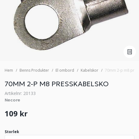
Hem
Benns Produkter
El ombord
Kabelskor
70mm 2-p m8 pres
70MM 2-P M8 PRESSKABELSKO
Artikelnr: 20133
Necore
109 kr
Storlek