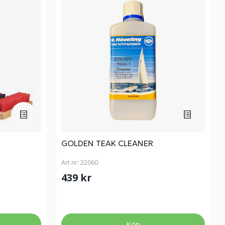
GOLDEN TEAK CLEANER
Art nr:
22060
439 kr
Köp