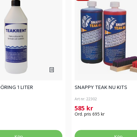
RING 1 LITER
SNAPPY TEAK NU KITS
Art nr:
22302
585 kr
Ord. pris 695 kr
Köp
Köp