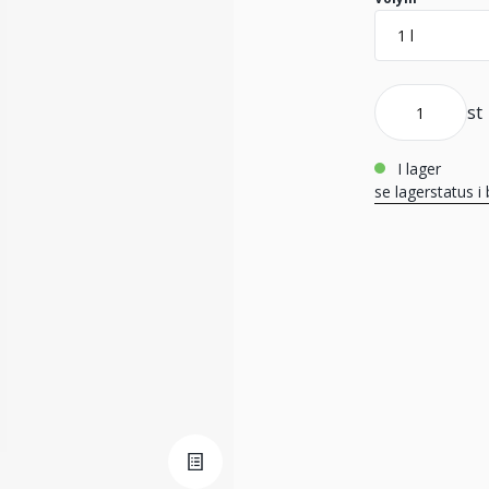
st
i lager
se lagerstatus i 