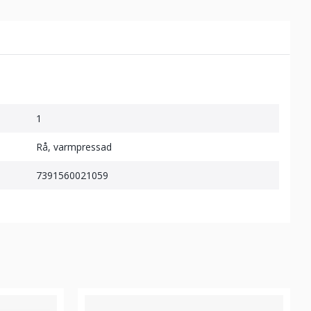
1
Rå, varmpressad
7391560021059