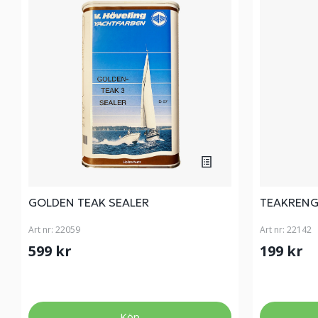
GOLDEN TEAK SEALER
TEAKRENGÖ
Art nr:
22059
Art nr:
22142
599 kr
199 kr
Köp