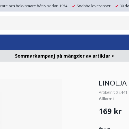
krare och bekvämare båtliv sedan 1954
Snabba leveranser
30 da
Sommarkampanj på mängder av artiklar >
LINOLJA 
Artikelnr: 22441
Allkemi
169 kr
Volym