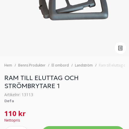
Hem
Benns Produkter
El ombord
Landström
Ram till eluttag o
RAM TILL ELUTTAG OCH
STRÖMBRYTARE 1
Artikelnr: 13113
Defa
110 kr
Nettopris