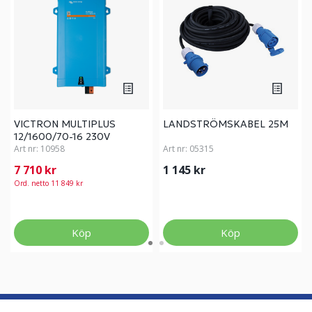
VICTRON MULTIPLUS
LANDSTRÖMSKABEL 25M
12/1600/70-16 230V
Art nr:
10958
Art nr:
05315
7 710 kr
1 145 kr
Ord. netto 11 849 kr
Köp
Köp