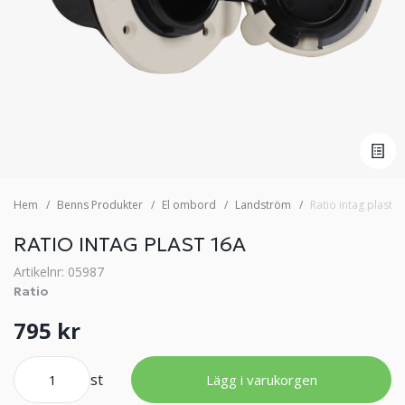
Hem
Benns Produkter
El ombord
Landström
Ratio intag plast 1
RATIO INTAG PLAST 16A
Artikelnr: 05987
Ratio
795 kr
st
Lägg i varukorgen