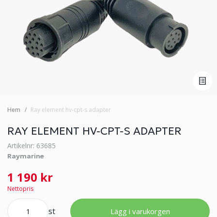
Hem
Ray element hv-cpt-s adapter
RAY ELEMENT HV-CPT-S ADAPTER
Artikelnr: 63685
Raymarine
1 190 kr
Nettopris
st
Lägg i varukorgen