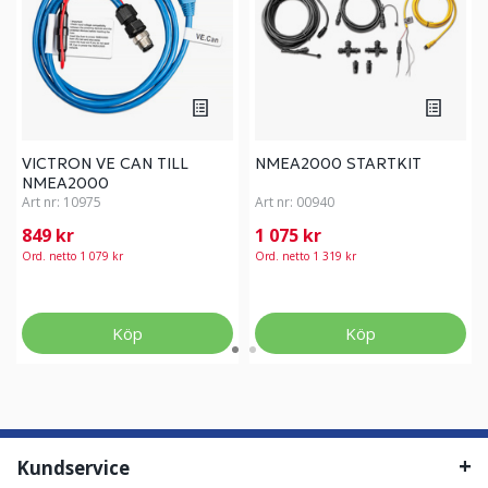
VICTRON VE CAN TILL
NMEA2000 STARTKIT
NMEA2000
Art nr:
10975
Art nr:
00940
849 kr
1 075 kr
Ord. netto 1 079 kr
Ord. netto 1 319 kr
Köp
Köp
Kundservice