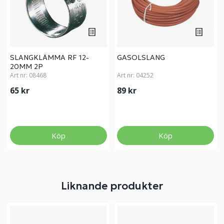
SLANGKLÄMMA RF 12-
GASOLSLANG
20MM 2P
Art nr:
08468
Art nr:
04252
65 kr
89 kr
Köp
Köp
Liknande produkter