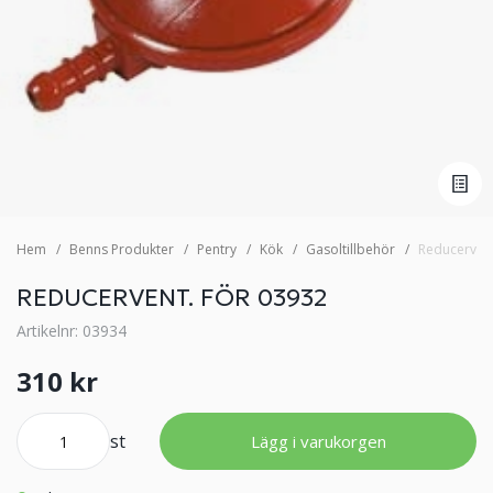
Hem
Benns Produkter
Pentry
Kök
Gasoltillbehör
Reducervent
REDUCERVENT. FÖR 03932
Artikelnr: 03934
310 kr
st
Lägg i varukorgen