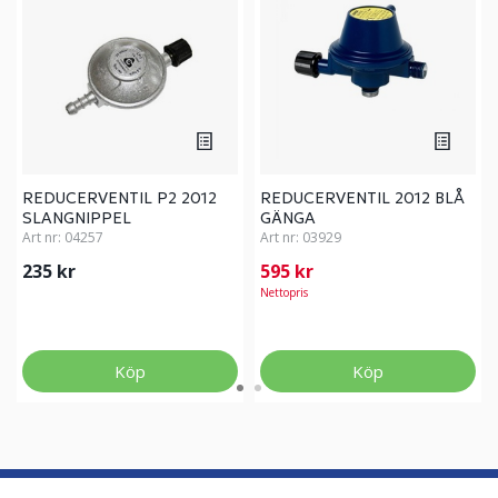
REDUCERVENTIL P2 2012
REDUCERVENTIL 2012 BLÅ
SLANGNIPPEL
GÄNGA
Art nr:
04257
Art nr:
03929
235 kr
595 kr
Nettopris
Köp
Köp