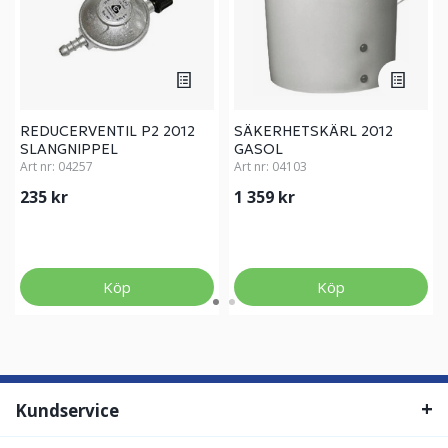
REDUCERVENTIL P2 2012
SÄKERHETSKÄRL 2012
SLANGNIPPEL
GASOL
Art nr:
04257
Art nr:
04103
235 kr
1 359 kr
Köp
Köp
Kundservice