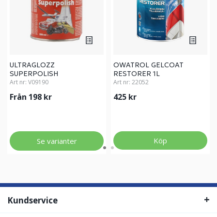
ULTRAGLOZZ
OWATROL GELCOAT
SUPERPOLISH
RESTORER 1L
Art nr:
V09190
Art nr:
22052
Från 198 kr
425 kr
Köp
Se varianter
Kundservice