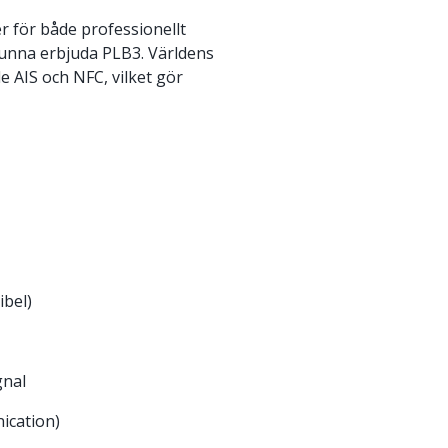
 för både professionellt
kunna erbjuda PLB3. Världens
 AIS och NFC, vilket gör
bel)
gnal
ication)