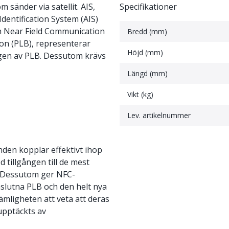
änder via satellit. AIS,
Specifikationer
dentification System (AIS)
och Near Field Communication
Bredd (mm)
on (PLB), representerar
Höjd (mm)
ngen av PLB. Dessutom krävs
Längd (mm)
Vikt (kg)
Lev. artikelnummer
en kopplar effektivt ihop
 tillgången till de mest
a. Dessutom ger NFC-
slutna PLB och den helt nya
mligheten att veta att deras
upptäckts av