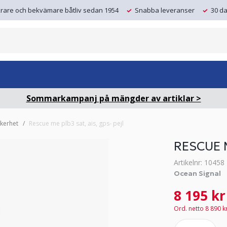
krare och bekvämare båtliv sedan 1954
Snabba leveranser
30 da
Sommarkampanj på mängder av artiklar >
äkerhet
Rescue me plb3 sat, ais, gps- pejl
RESCUE M
Artikelnr: 10458
Ocean Signal
8 195 kr
Ord. netto 8 890 k