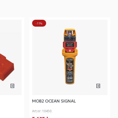
-11%
MOB2 OCEAN SIGNAL
Art nr:
10450