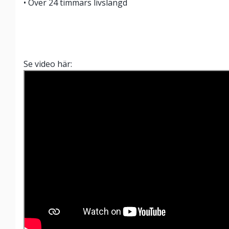
• Över 24 timmars livslängd
Se video här: