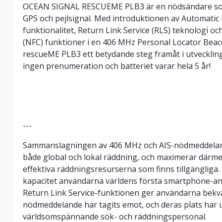
OCEAN SIGNAL RESCUEME PLB3 är en nödsändare som s
GPS och pejlsignal. Med introduktionen av Automatic I
funktionalitet, Return Link Service (RLS) teknologi 
(NFC) funktioner i en 406 MHz Personal Locator Beac
rescueME PLB3 ett betydande steg framåt i utveckli
ingen prenumeration och batteriet varar hela 5 år!
---
Sammanslagningen av 406 MHz och AIS-nödmeddeland
både global och lokal räddning, och maximerar därmed
effektiva räddningsresurserna som finns tillgänglig
kapacitet användarna världens första smartphone-an
Return Link Service-funktionen ger användarna bekvä
nödmeddelande har tagits emot, och deras plats har 
världsomspännande sök- och räddningspersonal.