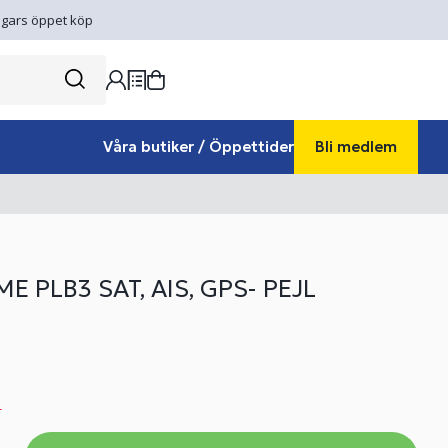
gars öppet köp
Våra butiker / Öppettider
Bli medlem
E PLB3 SAT, AIS, GPS- PEJL
r