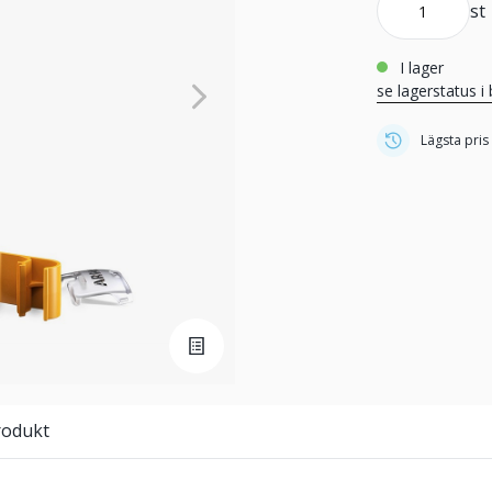
st
i lager
se lagerstatus i 
Lägsta pris
rodukt