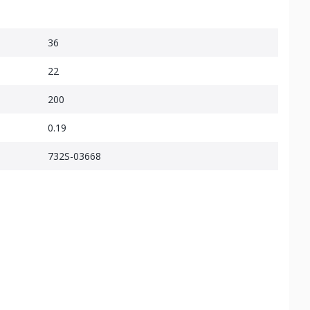
36
22
200
0.19
732S-03668