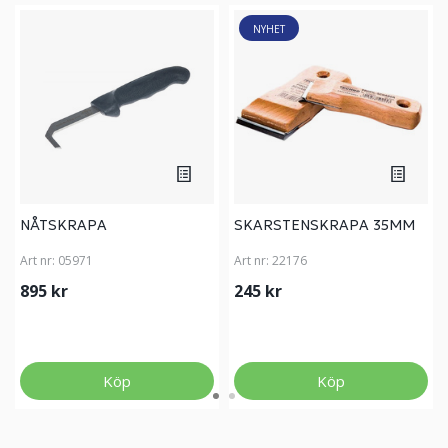
NYHET
NÅTSKRAPA
SKARSTENSKRAPA 35MM
Art nr:
05971
Art nr:
22176
895 kr
245 kr
Köp
Köp