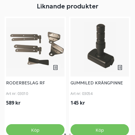
Liknande produkter
RODERBESLAG RF
GUMMILED KRÄNGPINNE
Art nr:
03010
Art nr:
03054
589 kr
145 kr
Köp
Köp