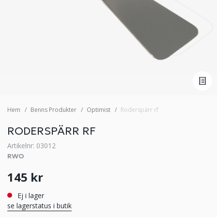
Hem
Benns Produkter
Optimist
Roderspärr rf
RODERSPÄRR RF
Artikelnr: 03012
RWO
145 kr
Ej i lager
se lagerstatus i butik