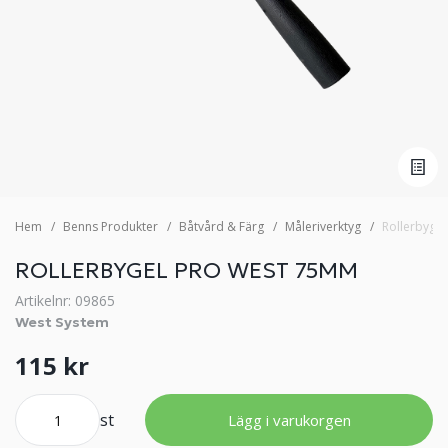
Hem
Benns Produkter
Båtvård & Färg
Måleriverktyg
Rollerbyge
ROLLERBYGEL PRO WEST 75MM
Artikelnr: 09865
West System
115 kr
st
Lägg i varukorgen