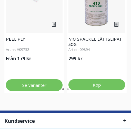
PEEL PLY
410 SPACKEL LÄTTSLIPAT
50G
Art nr:
V09732
Art nr:
09894
Från 179 kr
299 kr
Köp
Se varianter
Kundservice