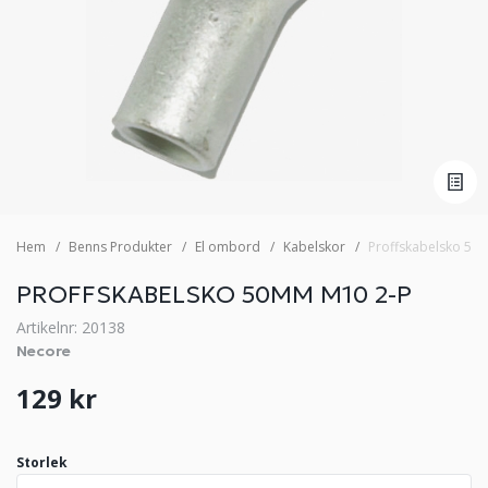
Hem
Benns Produkter
El ombord
Kabelskor
Proffskabelsko 50
PROFFSKABELSKO 50MM M10 2-P
Artikelnr: 20138
Necore
129 kr
Storlek