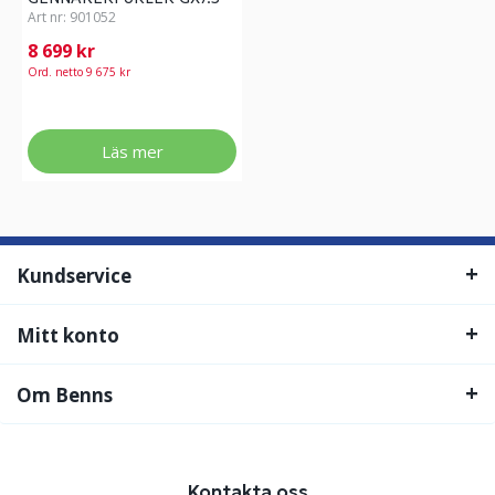
Art nr:
901052
8 699 kr
Ord. netto 9 675 kr
Läs mer
Kundservice
Mitt konto
Om Benns
Kontakta oss