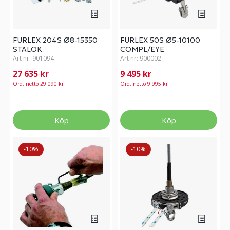
FURLEX 204S Ø8-15350
FURLEX 50S Ø5-10100
STALOK
COMPL/EYE
Art nr:
901094
Art nr:
900002
27 635 kr
9 495 kr
Ord. netto 29 090 kr
Ord. netto 9 995 kr
Köp
Köp
-10%
-10%