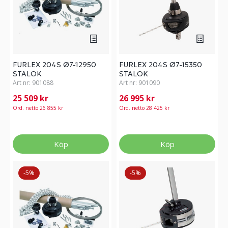
FURLEX 204S Ø7-12950
FURLEX 204S Ø7-15350
STALOK
STALOK
Art nr:
901088
Art nr:
901090
25 509 kr
26 995 kr
Ord. netto 26 855 kr
Ord. netto 28 425 kr
Köp
Köp
-5%
-5%