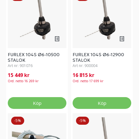
FURLEX 104S Ø6-10500
FURLEX 104S Ø6-12900
STALOK
STALOK
Art nr:
901076
Art nr:
900004
15 449 kr
16 815 kr
Ord. netto 16 269 kr
Ord. netto 17 699 kr
Köp
Köp
-5%
-5%