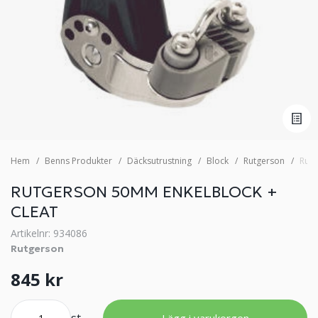
Hem
Benns Produkter
Däcksutrustning
Block
Rutgerson
Rutg
RUTGERSON 50MM ENKELBLOCK +
CLEAT
Artikelnr: 934086
Rutgerson
845 kr