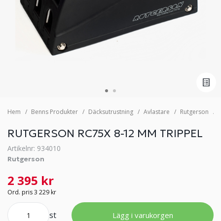
Hem
Benns Produkter
Däcksutrustning
Avlastare
Rutgerson
RUTGERSON RC75X 8-12 MM TRIPPEL
Artikelnr: 934010
Rutgerson
2 395 kr
Ord. pris 3 229 kr
st
Lägg i varukorgen