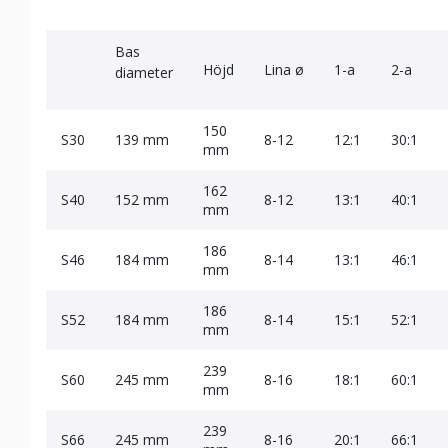
Bas
Höjd
Lina ø
1-a
2-a
diameter
150
S30
139 mm
8-12
12:1
30:1
mm
162
S40
152 mm
8-12
13:1
40:1
mm
186
S46
184 mm
8-14
13:1
46:1
mm
186
S52
184 mm
8-14
15:1
52:1
mm
239
S60
245 mm
8-16
18:1
60:1
mm
239
S66
245 mm
8-16
20:1
66:1