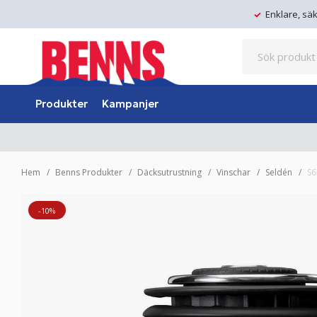
Enklare, sä
Produkter
Kampanjer
Hem
Benns Produkter
Däcksutrustning
Vinschar
Seldén
S6
-10%