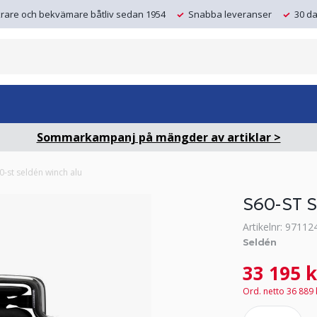
krare och bekvämare båtliv sedan 1954
Snabba leveranser
30 da
Sommarkampanj på mängder av artiklar >
0-st seldén winch alu
S60-ST 
Artikelnr: 97112
Seldén
33 195 k
Ord. netto 36 889 