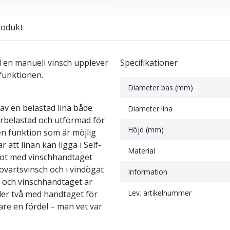
rodukt
d en manuell vinsch upplever
Specifikationer
 funktionen.
Diameter bas (mm)
av en belastad lina både
Diameter lina
erbelastad och utformad för
Höjd (mm)
 en funktion som är möjlig
att linan kan ligga i Self-
Material
 skot med vinschhandtaget
ovartsvinsch och i vindögat
Information
et och vinschhandtaget är
Lev. artikelnummer
ller två med handtaget för
gare en fördel – man vet var