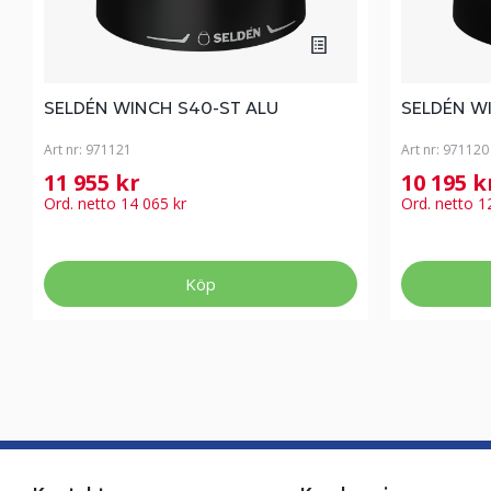
SELDÉN WINCH S40-ST ALU
SELDÉN W
Art nr:
971121
Art nr:
971120
11 955 kr
10 195 
Ord. netto 14 065 kr
Ord. netto 1
Köp