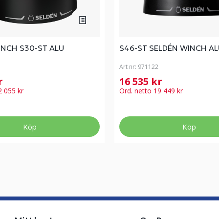
INCH S30-ST ALU
S46-ST SELDÉN WINCH AL
Art nr:
971122
kr
16 535 kr
2 055 kr
Ord. netto 19 449 kr
Köp
Köp