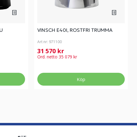
U
VINSCH E40I, ROSTFRI TRUMMA
Art nr:
971100
31 570 kr
Ord. netto 35 079 kr
Köp