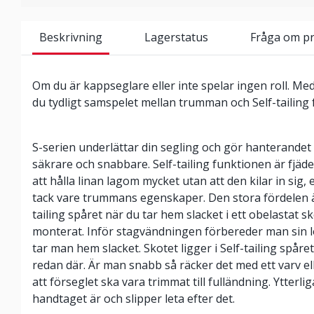
Beskrivning
Lagerstatus
Fråga om p
Om du är kappseglare eller inte spelar ingen roll. Me
du tydligt samspelet mellan trumman och Self-tailing
S-serien underlättar din segling och gör hanterandet 
säkrare och snabbare. Self-tailing funktionen är fjäd
att hålla linan lagom mycket utan att den kilar in sig,
tack vare trummans egenskaper. Den stora fördelen är 
tailing spåret när du tar hem slacket i ett obelastat
monterat. Inför stagvändningen förbereder man sin l
tar man hem slacket. Skotet ligger i Self-tailing spår
redan där. Är man snabb så räcker det med ett varv e
att förseglet ska vara trimmat till fulländning. Ytterli
handtaget är och slipper leta efter det.