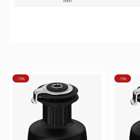
mm
-15%
-15%