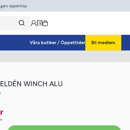
gars öppet köp
Våra butiker / Öppettider
Bli medlem
SELDÉN WINCH ALU
4
r
kr