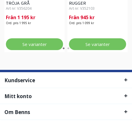
TRÖJA GRÅ
RUGGER
Art nr:
V356204
Art nr:
V352103
Från 1 195 kr
Från 945 kr
Ord. pris 1 995 kr
Ord. pris 1 099 kr
Se varianter
Se varianter
Kundservice
Mitt konto
Om Benns