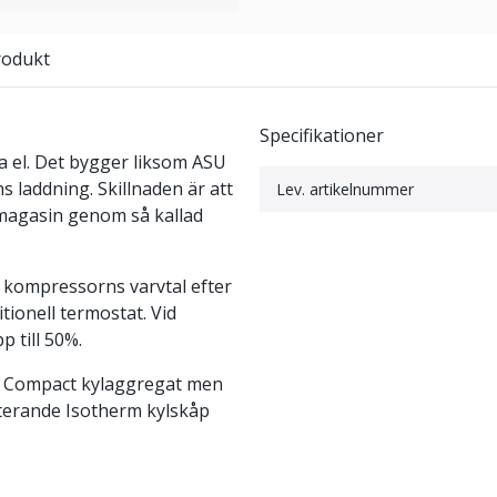
rodukt
Specifikationer
a el. Det bygger liksom ASU
s laddning. Skillnaden är att
Lev. artikelnummer
kylmagasin genom så kallad
ar kompressorns varvtal efter
tionell termostat. Vid
 till 50%.
och Compact kylaggregat men
sterande Isotherm kylskåp