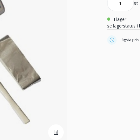
st
i lager
se lagerstatus i 
Lägsta pris