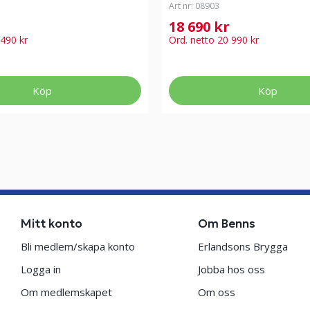
Art nr:
08903
18 690 kr
 490 kr
Ord. netto 20 990 kr
Köp
Köp
Mitt konto
Om Benns
Bli medlem/skapa konto
Erlandsons Brygga
Logga in
Jobba hos oss
Om medlemskapet
Om oss