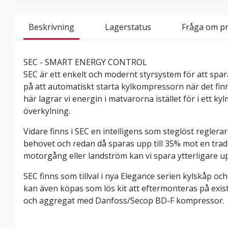
Beskrivning
Lagerstatus
Fråga om p
SEC - SMART ENERGY CONTROL
SEC är ett enkelt och modernt styrsystem för att spar
på att automatiskt starta kylkompressorn när det finn
här lagrar vi energin i matvarorna istället för i ett 
överkylning.
Vidare finns i SEC en intelligens som steglöst regler
behovet och redan då sparas upp till 35% mot en tradi
motorgång eller landström kan vi spara ytterligare upp
SEC finns som tillval i nya Elegance serien kylskåp 
kan även köpas som lös kit att eftermonteras på exi
och aggregat med Danfoss/Secop BD-F kompressor.