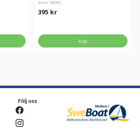
Art nr:
08955
395 kr
Köp
Följ oss