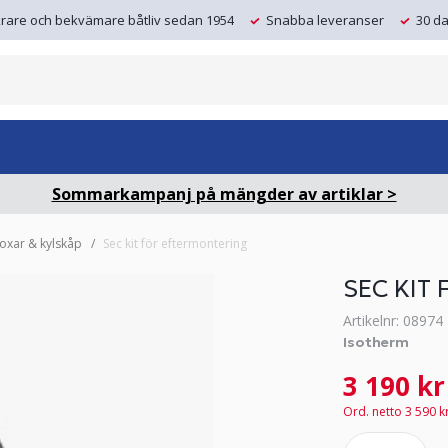
krare och bekvämare båtliv sedan 1954
Snabba leveranser
30 da
Sommarkampanj på mängder av artiklar >
oxar & kylskåp
Sec kit för eftermontering
SEC KIT
Artikelnr: 08974
Isotherm
3 190 kr
Ord. netto 3 590 k