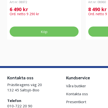
Art nr:
08972
Art nr:
08960
6 490 kr
8 490 kr
Ord. netto 9 290 kr
Ord. netto 9
Köp
Kontakta oss
Kundservice
Prästkragens väg 20
Våra butiker
132 45 Saltsjö-Boo
Kontakta oss
Telefon
Presentkort
010-722 20 90