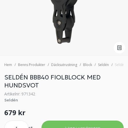
Hem
Benns Produkter
Däcksutrustning
Block
Seldén
Seldén 
SELDÉN BBB40 FIOLBLOCK MED
HUNDSVOT
Artikelnr: 971342
Seldén
679 kr