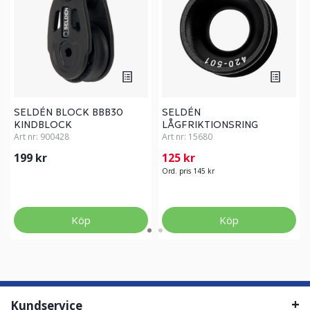
SELDÉN BLOCK BBB30
SELDÉN
KINDBLOCK
LÅGFRIKTIONSRING
Art nr:
900428
Art nr:
15680
199 kr
125 kr
Ord. pris 145 kr
Köp
Köp
Kundservice