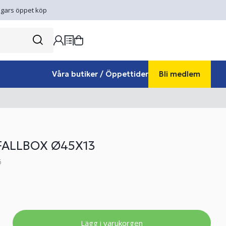
gars öppet köp
Våra butiker / Öppettider
Bli medlem
FALLBOX Ø45X13
6
Lägg i varukorgen