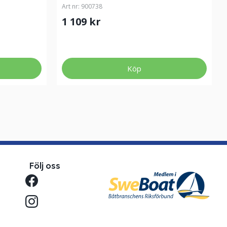
Art nr:
900738
1 109 kr
Köp
Följ oss