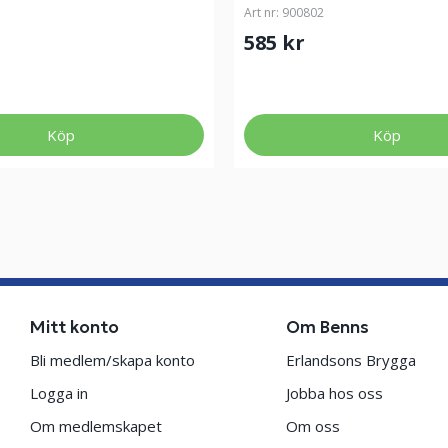
Art nr:
900802
585 kr
Köp
Köp
Mitt konto
Om Benns
Bli medlem/skapa konto
Erlandsons Brygga
Logga in
Jobba hos oss
Om medlemskapet
Om oss