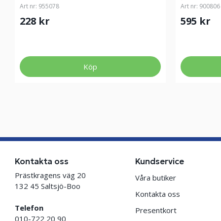
Art nr:
955078
Art nr:
900806
228 kr
595 kr
Köp
Kontakta oss
Kundservice
Prästkragens väg 20
Våra butiker
132 45 Saltsjö-Boo
Kontakta oss
Telefon
Presentkort
010-722 20 90