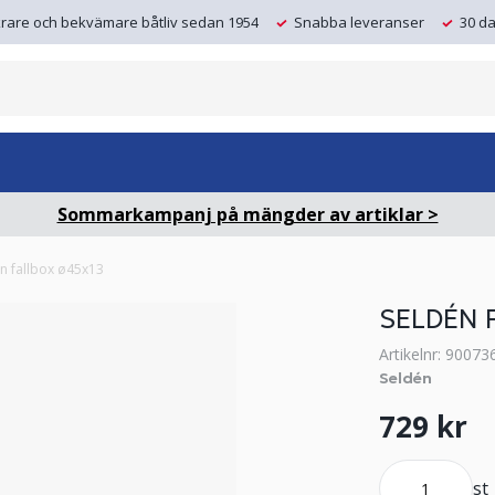
krare och bekvämare båtliv sedan 1954
Snabba leveranser
30 da
Sommarkampanj på mängder av artiklar >
n fallbox ø45x13
SELDÉN 
Artikelnr: 90073
Seldén
729 kr
st