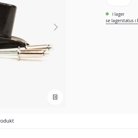
i lager
se lagerstatus i 
rodukt