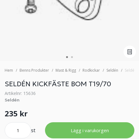
Hem
Benns Produkter
Mast & Rigg
Rodkickar
Seldén
Seldén 
SELDÉN KICKFÄSTE BOM T19/70
Artikelnr: 15636
Seldén
235 kr
st
Lägg i varukorgen