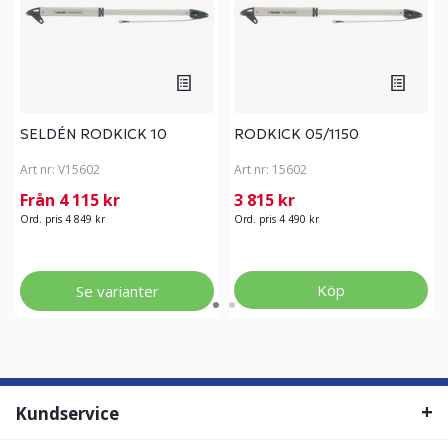
SELDÉN RODKICK 10
RODKICK 05/1150
Art nr:
V15602
Art nr:
15602
Från 4 115 kr
3 815 kr
Ord. pris 4 849 kr
Ord. pris 4 490 kr
Köp
Se varianter
Kundservice