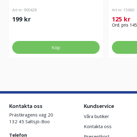
Art nr:
900428
Art nr:
15680
199 kr
125 kr
Ord. pris 145
Köp
Kontakta oss
Kundservice
Prästkragens väg 20
Våra butiker
132 45 Saltsjö-Boo
Kontakta oss
Telefon
Presentkort