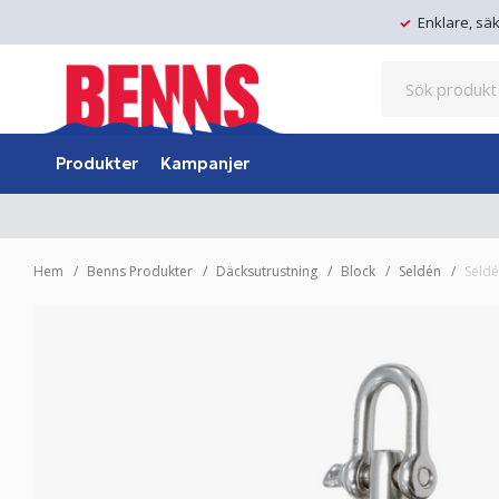
Enklare, sä
Produkter
Kampanjer
Hem
Benns Produkter
Däcksutrustning
Block
Seldén
Seld