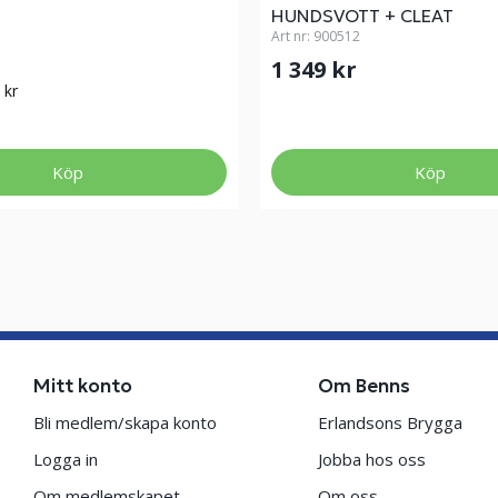
HUNDSVOTT + CLEAT
Art nr:
900512
1 349 kr
 kr
Köp
Köp
Mitt konto
Om Benns
Bli medlem/skapa konto
Erlandsons Brygga
Logga in
Jobba hos oss
Om medlemskapet
Om oss