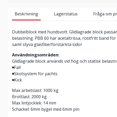
Beskrivning
Lagerstatus
Fråga om p
Dubbelblock med hundsvott. Glidlagrade block passar 
belastning. PBB 60 har acetaltrissa, rostfritt band för
samt styva glasfiberförstärkta sidor
Användningsområden:
Glidlagrade block används vid hög och statisk belastni
◾Fall
◾Skotsystem för yachts
◾Kick
Max arbetslast: 1000 kg
Brottlast: 2000 kg
Max lintjocklek: 14 mm
Schackel: 6mm bygel med 6mm pin