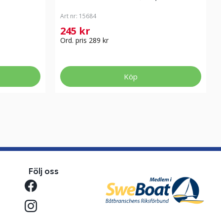
Art nr:
15684
245 kr
Ord. pris 289 kr
Köp
Följ oss