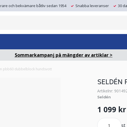
krare och bekvämare båtliv sedan 1954
Snabba leveranser
30 da
Sommarkampanj på mängder av artiklar >
én pbb60 dubbelblock hundsvott
SELDÉN 
Artikelnr: 90149
Seldén
1 099 kr
st