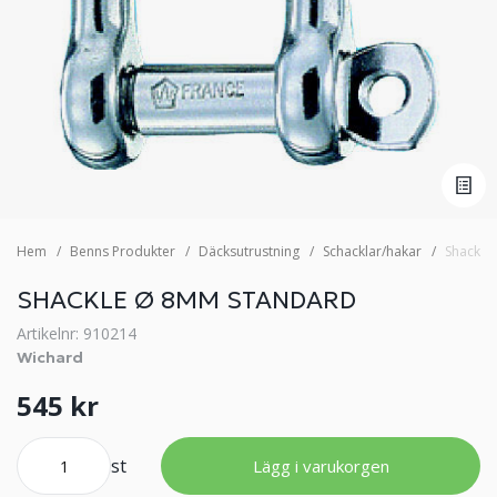
Hem
Benns Produkter
Däcksutrustning
Schacklar/hakar
Shackle
SHACKLE Ø 8MM STANDARD
Artikelnr: 910214
Wichard
545 kr
st
Lägg i varukorgen