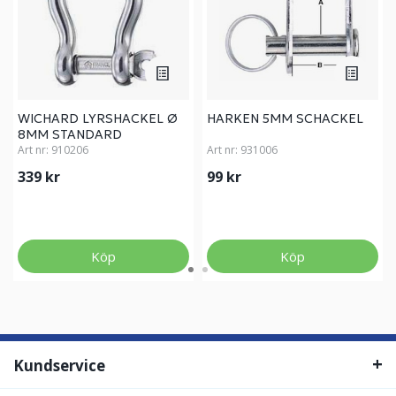
WICHARD LYRSHACKEL Ø
HARKEN 5MM SCHACKEL
8MM STANDARD
Art nr:
910206
Art nr:
931006
339 kr
99 kr
Köp
Köp
Kundservice