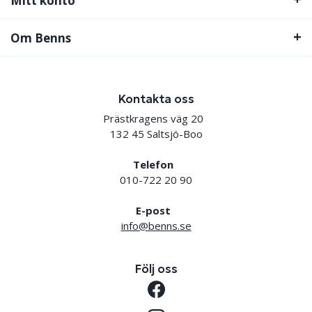
Mitt konto
Om Benns
Kontakta oss
Prästkragens väg 20
132 45 Saltsjö-Boo
Telefon
010-722 20 90
E-post
info@benns.se
Följ oss