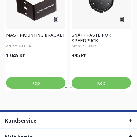
MAST MOUNTING BRACKET
SNÄPPFÄSTE FÖR
SPEEDPUCK
Art nr:
960004
Art nr:
960008
1 045 kr
395 kr
Köp
Köp
Kundservice