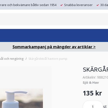
krare och bekvämare båtliv sedan 1954
Snabba leveranser
30 da
Sommarkampanj på mängder av artiklar >
vål och rengöring
Skärgårdstvål havtorn pump
SKÄRGÅ
Artikelnr: 98821
Sjö & Hav
135 kr
st