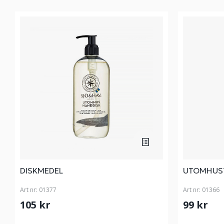
DISKMEDEL
UTOMHUS
Art nr:
01377
Art nr:
01366
105 kr
99 kr