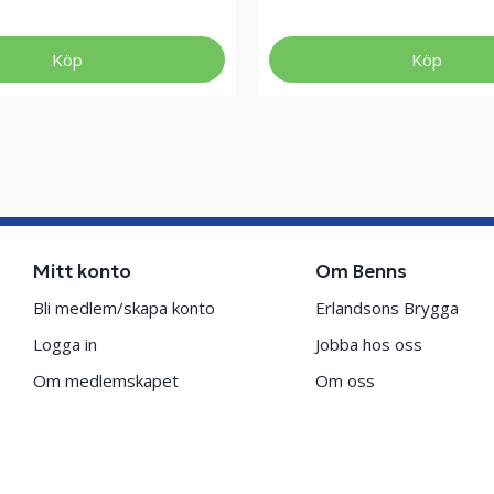
Köp
Köp
Mitt konto
Om Benns
Bli medlem/skapa konto
Erlandsons Brygga
Logga in
Jobba hos oss
Om medlemskapet
Om oss