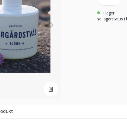
i lager
se lagerstatus i 
rodukt