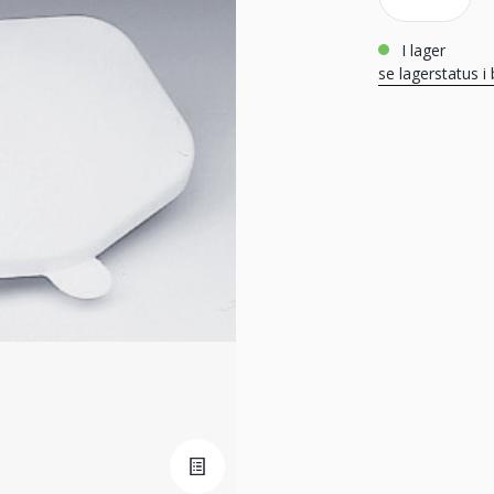
i lager
se lagerstatus i 