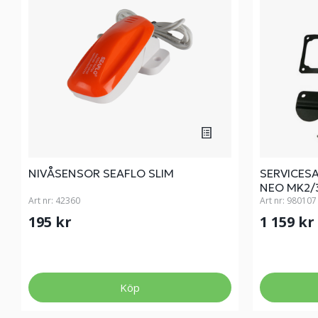
NIVÅSENSOR SEAFLO SLIM
SERVICES
NEO MK2/
Art nr:
42360
Art nr:
980107
195 kr
1 159 kr
Köp