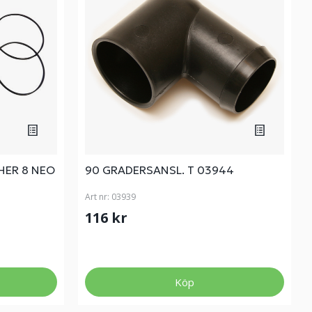
HER 8 NEO
90 GRADERSANSL. T 03944
Art nr:
03939
116 kr
Köp