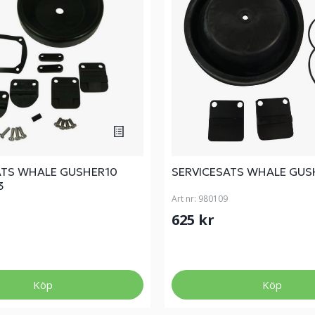
ATS WHALE GUSHER10
SERVICESATS WHALE GUS
3
Art nr:
980109
625 kr
Köp
Köp