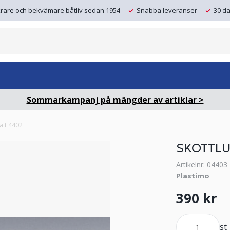
krare och bekvämare båtliv sedan 1954
Snabba leveranser
30 da
Sommarkampanj på mängder av artiklar >
a t 4402
SKOTTLU
Artikelnr: 04403
Plastimo
390 kr
st