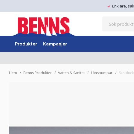
Enklare, sä
Produkter
Kampanjer
Hem
Benns Produkter
Vatten & Sanitet
Länspumpar
Skottluck