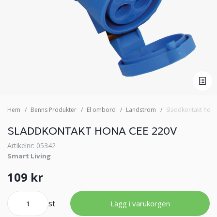
Hem
Benns Produkter
El ombord
Landström
Sladdkontakt hona
SLADDKONTAKT HONA CEE 220V
Artikelnr: 05342
Smart Living
109 kr
st
Lägg i varukorgen