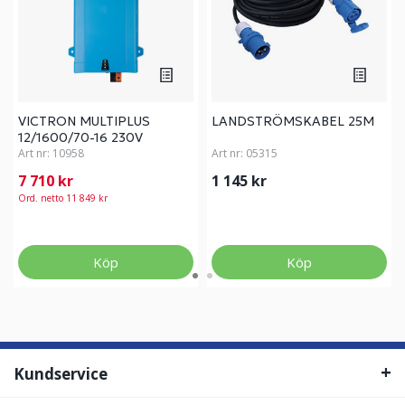
VICTRON MULTIPLUS
LANDSTRÖMSKABEL 25M
12/1600/70-16 230V
Art nr:
10958
Art nr:
05315
7 710 kr
1 145 kr
Ord. netto 11 849 kr
Köp
Köp
Kundservice