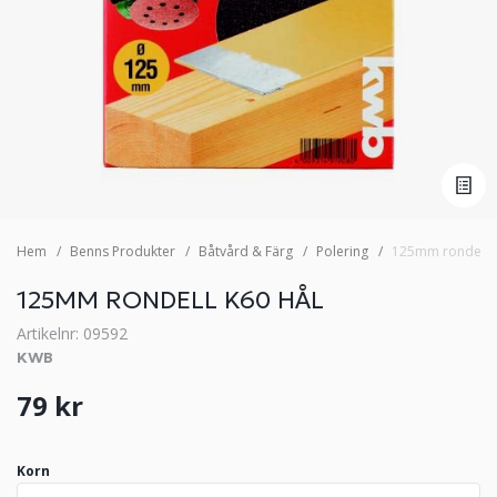
Hem
Benns Produkter
Båtvård & Färg
Polering
125mm rondell k
125MM RONDELL K60 HÅL
Artikelnr: 09592
KWB
79 kr
Korn