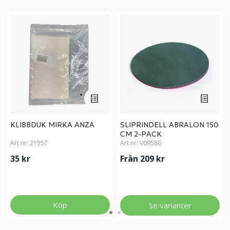
KLIBBDUK MIRKA ANZA
SLIPRINDELL ABRALON 150
CM 2-PACK
Art nr:
21557
Art nr:
V09586
35 kr
Från 209 kr
Köp
Se varianter