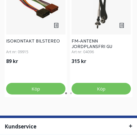
ISOKONTAKT BILSTEREO
FM-ANTENN
JORDPLANSFRI GU
Art nr:
09915
Art nr:
04096
89 kr
315 kr
Köp
Köp
Kundservice