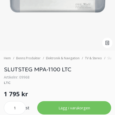
Hem
Benns Produkter
Elektronik & Navigation
TV & Stereo
Sluts
SLUTSTEG MPA-1100 LTC
Artikelnr: 09968
LTC
1 795 kr
st
Lägg i varukorgen