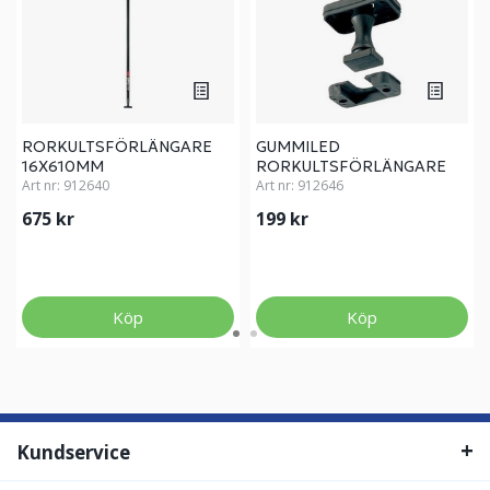
RORKULTSFÖRLÄNGARE
GUMMILED
16X610MM
RORKULTSFÖRLÄNGARE
Art nr:
912640
RONSTAN
Art nr:
912646
675 kr
199 kr
Köp
Köp
Kundservice