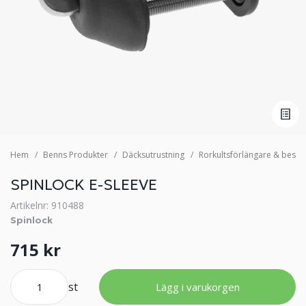
Hem
Benns Produkter
Däcksutrustning
Rorkultsförlängare & besla
SPINLOCK E-SLEEVE
Artikelnr: 910488
Spinlock
715 kr
st
Lägg i varukorgen