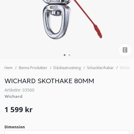
Hem
Benns Produkter
Däcksutrustning
Schacklar/hakar
Wichard
WICHARD SKOTHAKE 80MM
Artikelnr: 03560
Wichard
1 599 kr
Dimension