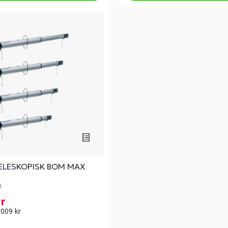
ELESKOPISK BOM MAX
4
kr
 009 kr