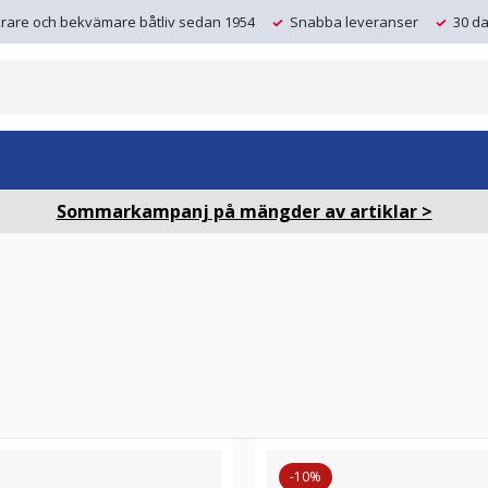
krare och bekvämare båtliv sedan 1954
Snabba leveranser
30 da
Sommarkampanj på mängder av artiklar >
-10%