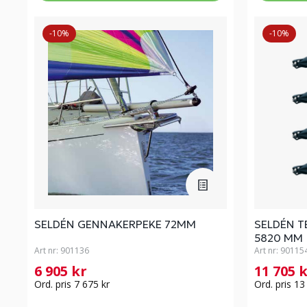
-10%
-10%
SELDÉN GENNAKERPEKE 72MM
SELDÉN T
5820 MM
Art nr:
901136
Art nr:
90115
6 905 kr
11 705 
Ord. pris 7 675 kr
Ord. pris 13