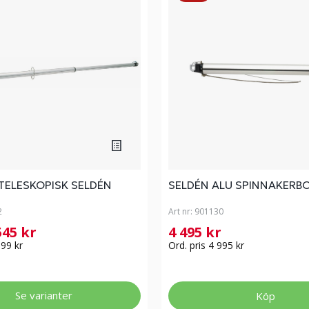
TELESKOPISK SELDÉN
SELDÉN ALU SPINNAKER
2
Art nr:
901130
545 kr
4 495 kr
699 kr
Ord. pris 4 995 kr
Se varianter
Köp