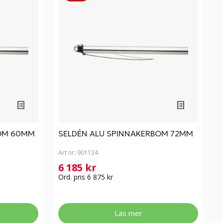
BOM 60MM
SELDÉN ALU SPINNAKERBOM 72MM
Art nr:
901134
6 185 kr
Ord. pris 6 875 kr
Läs mer