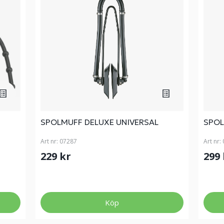
SPOLMUFF DELUXE UNIVERSAL
SPOL
Art nr:
07287
Art nr:
229 kr
299
Köp