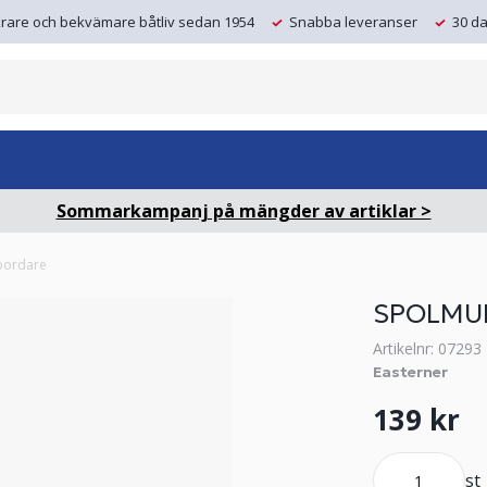
krare och bekvämare båtliv sedan 1954
Snabba leveranser
30 da
Sommarkampanj på mängder av artiklar >
bordare
SPOLMU
Artikelnr: 07293
Easterner
139 kr
st