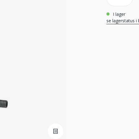
i lager
se lagerstatus i 