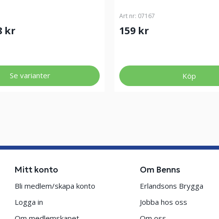
Art nr:
07167
8 kr
159 kr
Se varianter
Köp
Mitt konto
Om Benns
Bli medlem/skapa konto
Erlandsons Brygga
Logga in
Jobba hos oss
Om medlemskapet
Om oss