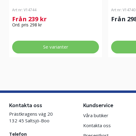
Art nr:
V14744
Art nr:
V14740
Från 239 kr
Från 29
Ord. pris 298 kr
Se varianter
Kontakta oss
Kundservice
Prästkragens väg 20
Våra butiker
132 45 Saltsjö-Boo
Kontakta oss
Telefon
Presentkort