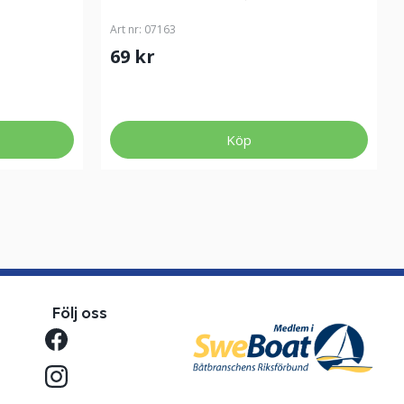
Art nr:
07163
69 kr
Köp
Följ oss