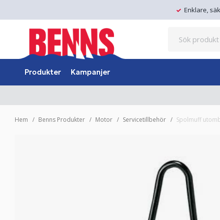
Enklare, sä
Produkter
Kampanjer
Hem
Benns Produkter
Motor
Servicetillbehör
Spolmuff utom