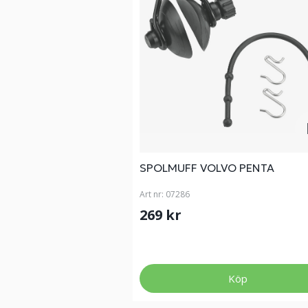
SPOLMUFF VOLVO PENTA
Art nr:
07286
269 kr
Köp