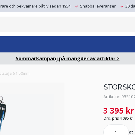
krare och bekvämare båtliv sedan 1954
Snabba leveranser
30 da
Sommarkampanj på mängder av artiklar >
otstalja 6:1 50mm
STORSKO
Artikelnr: 95510
3 395 kr
Ord. pris 4 095 kr
st