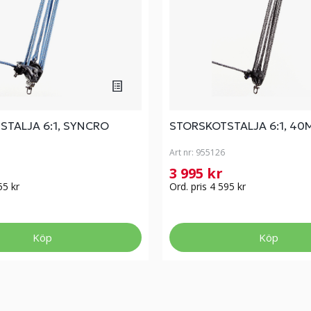
STALJA 6:1, SYNCRO
STORSKOTSTALJA 6:1, 4
Art nr:
955126
3 995 kr
55 kr
Ord. pris 4 595 kr
Köp
Köp