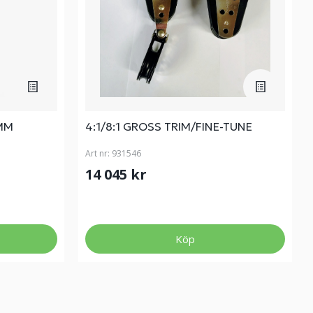
0MM
4:1/8:1 GROSS TRIM/FINE-TUNE
Art nr:
931546
14 045 kr
Köp