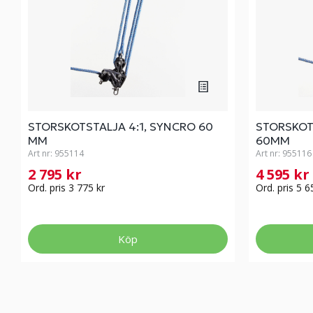
STORSKOTSTALJA 4:1, SYNCRO 60
STORSKOT
MM
60MM
Art nr:
955114
Art nr:
955116
2 795 kr
4 595 kr
Ord. pris 3 775 kr
Ord. pris 5 6
Köp