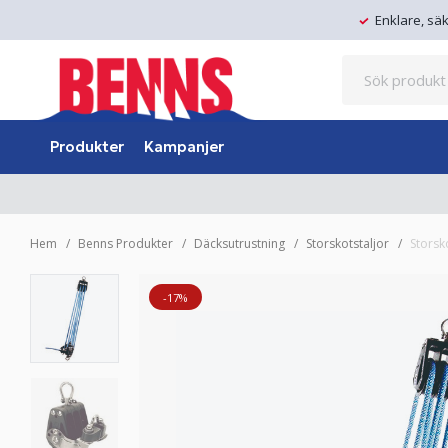
Enklare, sä
Produkter
Kampanjer
Hem
Benns Produkter
Däcksutrustning
Storskotstaljor
Storsk
-17%