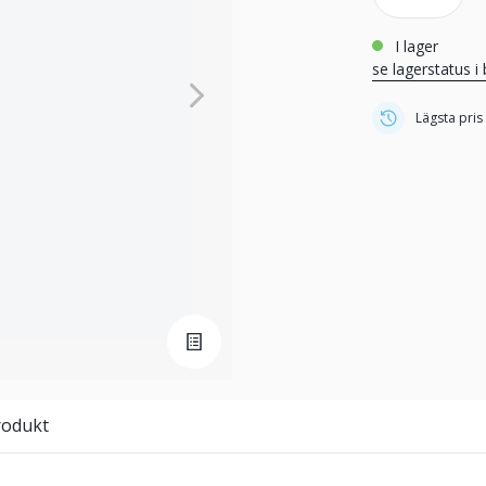
i lager
se lagerstatus i 
Lägsta pris
rodukt