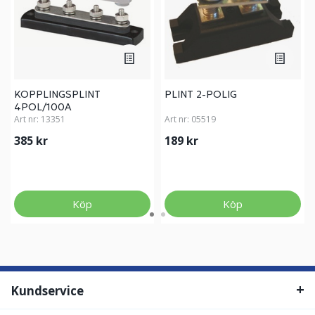
KOPPLINGSPLINT
PLINT 2-POLIG
4POL/100A
Art nr:
13351
Art nr:
05519
385 kr
189 kr
Köp
Köp
Kundservice