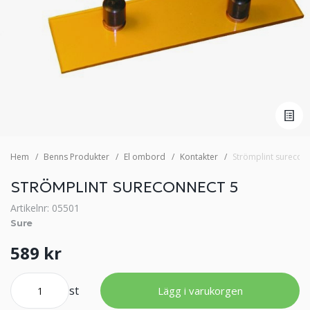
Hem
Benns Produkter
El ombord
Kontakter
Strömplint surecon
STRÖMPLINT SURECONNECT 5
Artikelnr: 05501
Sure
589 kr
st
Lägg i varukorgen